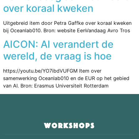
over koraal kweken
Uitgebreid item door Petra Gaffke over koraal kweken
bij Oceanlab010. Bron: website EenVandaag Avro Tros
AICON: AI verandert de
wereld, de vraag is hoe
https://youtu.be/YO7ibdVUFGM Item over
samenwerking Oceanlab010 en de EUR op het gebied
van AI. Bron: Erasmus Universiteit Rotterdam
workshops