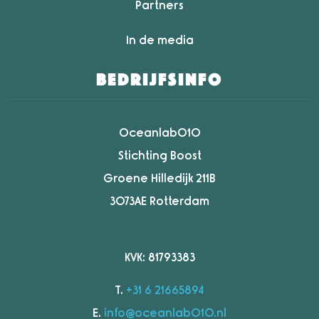
Partners
In de media
bedrijfsinfo
Oceanlab010
Stichting Boost
Groene Hilledijk 211B
3073AE Rotterdam
KVK: 81793383
T.
+31 6 21665894
E.
info@oceanlab010.nl